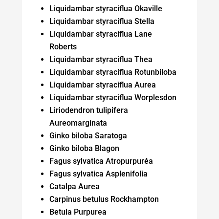
Liquidambar styraciflua Okaville
Liquidambar styraciflua Stella
Liquidambar styraciflua Lane
Roberts
Liquidambar styraciflua Thea
Liquidambar styraciflua Rotunbiloba
Liquidambar styraciflua Aurea
Liquidambar styraciflua Worplesdon
Liriodendron tulipifera
Aureomarginata
Ginko biloba Saratoga
Ginko biloba Blagon
Fagus sylvatica Atropurpuréa
Fagus sylvatica Asplenifolia
Catalpa Aurea
Carpinus betulus Rockhampton
Betula Purpurea