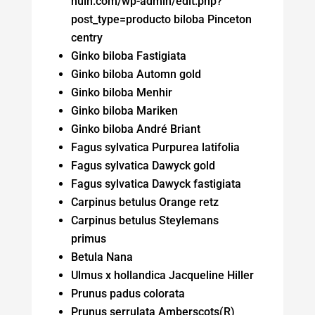
huin.com/wp-admin/edit.php?
post_type=producto biloba Pinceton
centry
Ginko biloba Fastigiata
Ginko biloba Automn gold
Ginko biloba Menhir
Ginko biloba Mariken
Ginko biloba André Briant
Fagus sylvatica Purpurea latifolia
Fagus sylvatica Dawyck gold
Fagus sylvatica Dawyck fastigiata
Carpinus betulus Orange retz
Carpinus betulus Steylemans
primus
Betula Nana
Ulmus x hollandica Jacqueline Hiller
Prunus padus colorata
Prunus serrulata Amberscots(R)