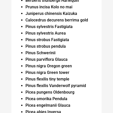
Berberis thunbergii Harlequin
Prunus incisa Kolo no mai
Juniperus chinensis Kaizuka
Calocedrus decurens berrima gold
Pinus sylvestris Fastigiata
Pinus sylvestris Aurea
Pinus strobus Fastigiata
Pinus strobus pendula
Pinus Schwerinii
Pinus parviflora Glauca
Pinus nigra Oregon green
Pinus nigra Green tower
Pinus flexilis tiny temple
Pinus flexilis Vanderwolf pyramid
Picea pungens Oldenbourg
Picea omorika Pendula
Picea engelmanii Glauca
Picea abies Inversa