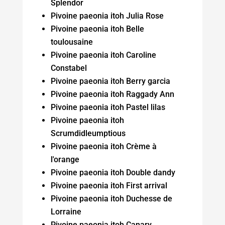
Splendor
Pivoine paeonia itoh Julia Rose
Pivoine paeonia itoh Belle
toulousaine
Pivoine paeonia itoh Caroline
Constabel
Pivoine paeonia itoh Berry garcia
Pivoine paeonia itoh Raggady Ann
Pivoine paeonia itoh Pastel lilas
Pivoine paeonia itoh
Scrumdidleumptious
Pivoine paeonia itoh Crème à
l'orange
Pivoine paeonia itoh Double dandy
Pivoine paeonia itoh First arrival
Pivoine paeonia itoh Duchesse de
Lorraine
Pivoine paeonia itoh Canary