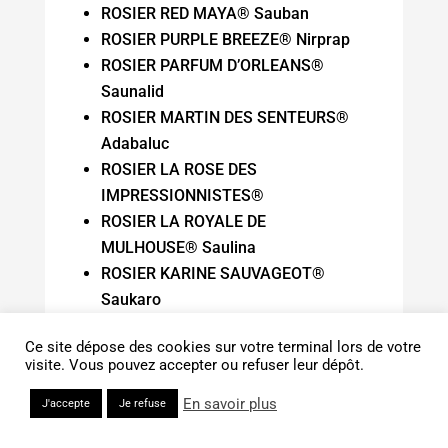
ROSIER RED MAYA® Sauban
ROSIER PURPLE BREEZE® Nirprap
ROSIER PARFUM D’ORLEANS®
Saunalid
ROSIER MARTIN DES SENTEURS®
Adabaluc
ROSIER LA ROSE DES
IMPRESSIONNISTES®
ROSIER LA ROYALE DE
MULHOUSE® Saulina
ROSIER KARINE SAUVAGEOT®
Saukaro
ROSIER GILIANE® Sauvami
Ce site dépose des cookies sur votre terminal lors de votre
ROSIER FRENESIE®Adarifer
visite. Vous pouvez accepter ou refuser leur dépôt.
ROSIER COCARDE® Sauvamar
ROSIER VOLARE® Adalinalu
En savoir plus
J'accepte
Je refuse
ROSIER LANDORA® Clinora