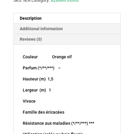
SKU:
N/A
Category:
Azalées mollis
quantity
Description
Additional information
Reviews (0)
Couleur Orange vif
Parfum (*/**/***) –
Hauteur (m) 1,5
Largeur (m) 1
Vivace
Famille des éricacées
Résistance aux maladies (*/**/***) ***