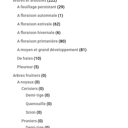
Arbres et arbustes
(222)
A feuillage persistant
(29)
A floraison automnale
(1)
A floraison estivale
(62)
A floraison hivernale
(6)
A floraison printanière
(80)
A moyen et grand développement
(81)
De haies
(10)
Pleureur
(5)
Arbres fruitiers
(0)
A noyaux
(0)
Cerisiers
(0)
Demi-tige
(0)
Quenouille
(0)
Scion
(0)
Pruniers
(0)
Demi-tige
(0)