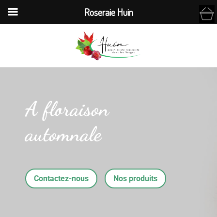
Roseraie Huin
A floraison
automnale
Contactez-nous
Nos produits