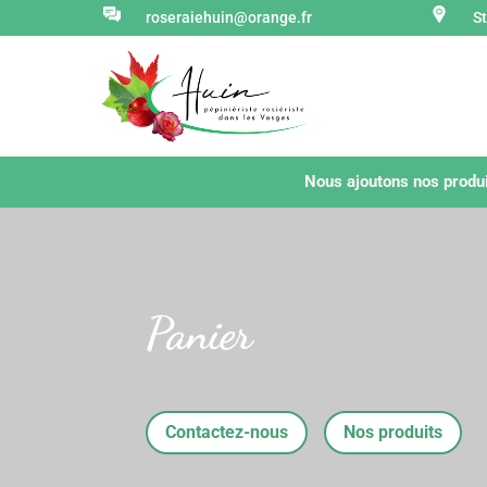
roseraiehuin@orange.fr
S
Nous ajoutons nos produi
Panier
Contactez-nous
Nos produits