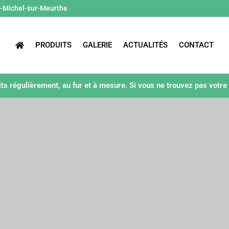
t-Michel-sur-Meurthe
PRODUITS
GALERIE
ACTUALITÉS
CONTACT
ts régulièrement, au fur et à mesure. Si vous ne trouvez pas votre