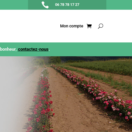

06 78 78 17 27
Mon compte
 bonheur,
contactez-nous
.