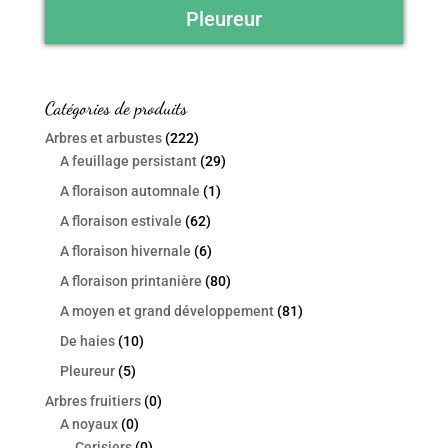
Pleureur
Catégories de produits
Arbres et arbustes
(222)
A feuillage persistant
(29)
A floraison automnale
(1)
A floraison estivale
(62)
A floraison hivernale
(6)
A floraison printanière
(80)
A moyen et grand développement
(81)
De haies
(10)
Pleureur
(5)
Arbres fruitiers
(0)
A noyaux
(0)
Cerisiers
(0)