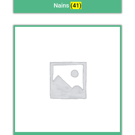
Nains
(41)