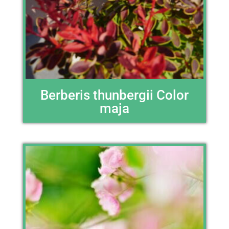
Berberis thunbergii Color
maja