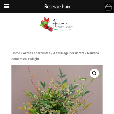
Roseraie Huin
Home
/
Arbres et arbustes
/
A feuillage persistant
/ Nandina
domestica Twilight