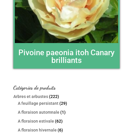
Pivoine paeonia itoh Canary
brilliants
Catégories de produits
Arbres et arbustes
(222)
A feuillage persistant
(29)
A floraison automnale
(1)
A floraison estivale
(62)
A floraison hivernale
(6)