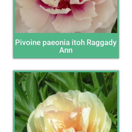
Pivoine paeonia itoh Raggady
Ann