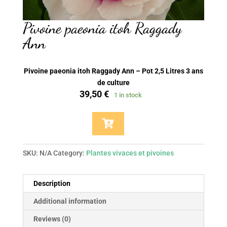
Pivoine paeonia itoh Raggady
Ann
Pivoine paeonia itoh Raggady Ann – Pot 2,5 Litres 3 ans
de culture
39,50
€
1 in stock
Pivoine
paeonia
itoh
Raggady
SKU:
N/A
Category:
Plantes vivaces et pivoines
Ann
quantity
Description
Additional information
Reviews (0)