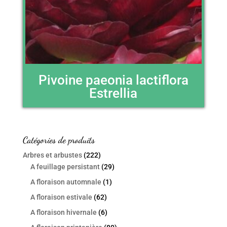
Pivoine paeonia lactiflora
Estrellia
Catégories de produits
Arbres et arbustes
(222)
A feuillage persistant
(29)
A floraison automnale
(1)
A floraison estivale
(62)
A floraison hivernale
(6)