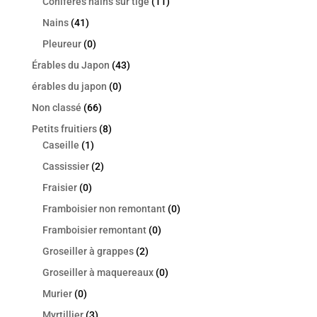
Conifères nains sur tige
(11)
Nains
(41)
Pleureur
(0)
Érables du Japon
(43)
érables du japon
(0)
Non classé
(66)
Petits fruitiers
(8)
Caseille
(1)
Cassissier
(2)
Fraisier
(0)
Framboisier non remontant
(0)
Framboisier remontant
(0)
Groseiller à grappes
(2)
Groseiller à maquereaux
(0)
Murier
(0)
Myrtillier
(3)