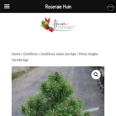
Roseraie Huin
Home
/
Conifères
/
Conifères nains sur tige
/ Pinus mugho
Varella tige