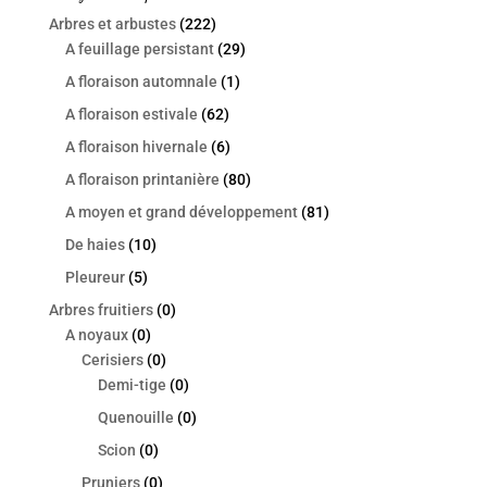
Arbres et arbustes
(222)
A feuillage persistant
(29)
A floraison automnale
(1)
A floraison estivale
(62)
A floraison hivernale
(6)
A floraison printanière
(80)
A moyen et grand développement
(81)
De haies
(10)
Pleureur
(5)
Arbres fruitiers
(0)
A noyaux
(0)
Cerisiers
(0)
Demi-tige
(0)
Quenouille
(0)
Scion
(0)
Pruniers
(0)