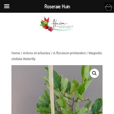
Roseraie Huin
Home
/
Arbres et arbustes
/
A floraison printanière
/ Magnolia
stellata Waterlily