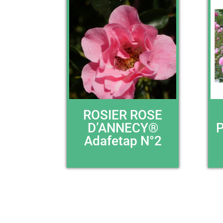
ROSIER ROSE
D’ANNECY®
Adafetap N°2