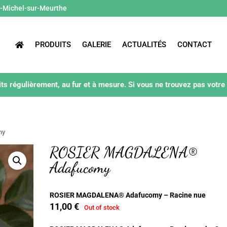
t-Michel-sur-Meurthe
PRODUITS
GALERIE
ACTUALITÉS
CONTACT
ts régulièrement, au fur et à mesure. Si vous ne trouvez pas votre
my
ROSIER MAGDALENA®
Adafucomy
ROSIER MAGDALENA® Adafucomy – Racine nue
11,00
€
Out of stock