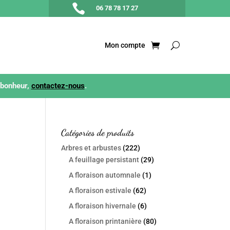

06 78 78 17 27
Mon compte
 bonheur,
contactez-nous
.
Catégories de produits
Arbres et arbustes
(222)
A feuillage persistant
(29)
A floraison automnale
(1)
A floraison estivale
(62)
A floraison hivernale
(6)
A floraison printanière
(80)