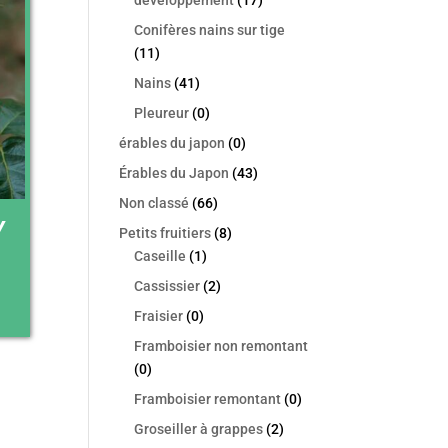
Conifères nains sur tige
(11)
Nains
(41)
Pleureur
(0)
érables du japon
(0)
Érables du Japon
(43)
Non classé
(66)
Y
Petits fruitiers
(8)
Caseille
(1)
Cassissier
(2)
Fraisier
(0)
Framboisier non remontant
(0)
Framboisier remontant
(0)
Groseiller à grappes
(2)