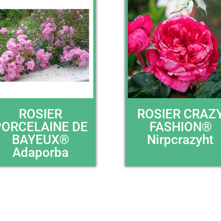
ROSIER
ROSIER CRAZ
PORCELAINE DE
FASHION®
BAYEUX®
Nirpcrazyht
Adaporba