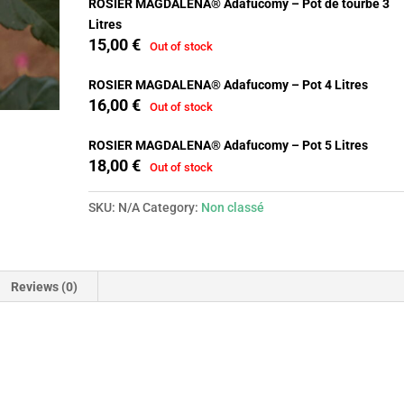
ROSIER MAGDALENA® Adafucomy – Pot de tourbe 3
Litres
15,00
€
Out of stock
ROSIER MAGDALENA® Adafucomy – Pot 4 Litres
16,00
€
Out of stock
ROSIER MAGDALENA® Adafucomy – Pot 5 Litres
18,00
€
Out of stock
SKU:
N/A
Category:
Non classé
Reviews (0)