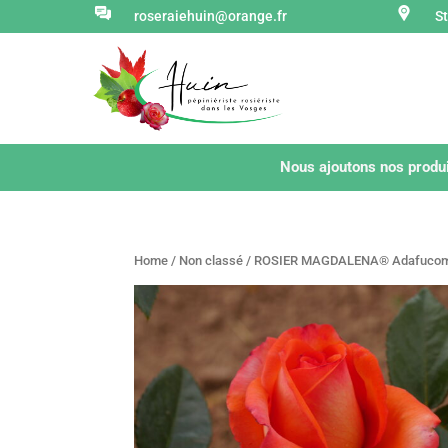
roseraiehuin@orange.fr
S
Nous ajoutons nos produi
Home
/
Non classé
/ ROSIER MAGDALENA® Adafuco