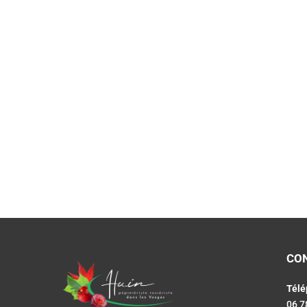
CO
Télé
06 7