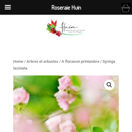
Roseraie Huin
Home
/
Arbres et arbustes
/
A floraison printanière
/ Syringa
laciniata