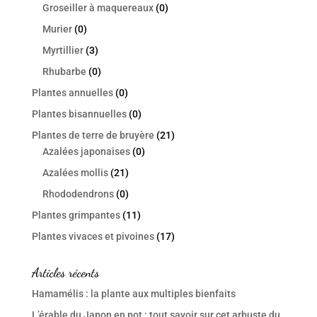
Groseiller à maquereaux
(0)
Murier
(0)
Myrtillier
(3)
Rhubarbe
(0)
Plantes annuelles
(0)
Plantes bisannuelles
(0)
Plantes de terre de bruyère
(21)
Azalées japonaises
(0)
Azalées mollis
(21)
Rhododendrons
(0)
Plantes grimpantes
(11)
Plantes vivaces et pivoines
(17)
Articles récents
Hamamélis : la plante aux multiples bienfaits
L’érable du Japon en pot : tout savoir sur cet arbuste du