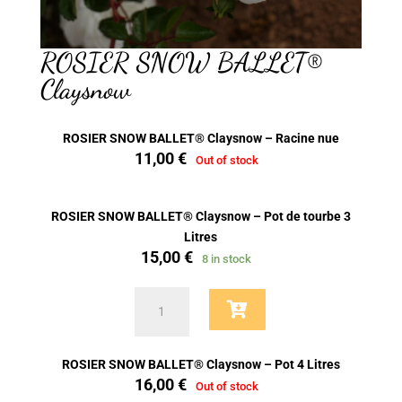
ROSIER SNOW BALLET®
Claysnow
ROSIER SNOW BALLET® Claysnow – Racine nue
11,00
€
Out of stock
ROSIER SNOW BALLET® Claysnow – Pot de tourbe 3
Litres
15,00
€
8 in stock
ROSIER
SNOW
BALLET®
Claysnow
ROSIER SNOW BALLET® Claysnow – Pot 4 Litres
quantity
16,00
€
Out of stock