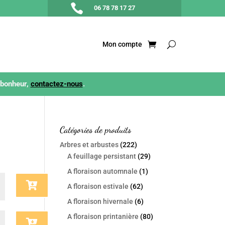

06 78 78 17 27
Mon compte
 bonheur,
contactez-nous
.
Catégories de produits
Arbres et arbustes
(222)
A feuillage persistant
(29)
A floraison automnale
(1)
A floraison estivale
(62)
en
A floraison hivernale
(6)
y
A floraison printanière
(80)