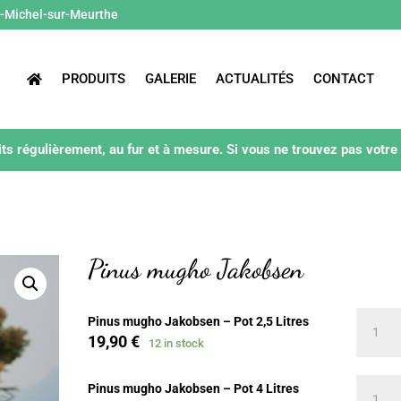
t-Michel-sur-Meurthe
PRODUITS
GALERIE
ACTUALITÉS
CONTACT
ts régulièrement, au fur et à mesure. Si vous ne trouvez pas votre
Pinus mugho Jakobsen
Pinus
Pinus mugho Jakobsen – Pot 2,5 Litres
mugho
19,90
€
12 in stock
Jakobs
quantit
Pinus
Pinus mugho Jakobsen – Pot 4 Litres