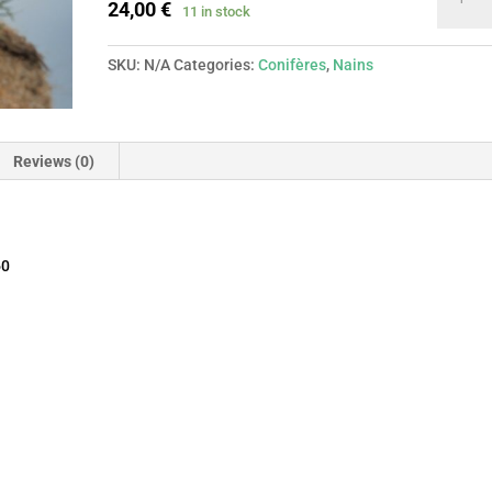
mugho
24,00
€
11 in stock
Jakobs
quantit
SKU:
N/A
Categories:
Conifères
,
Nains
Reviews (0)
60