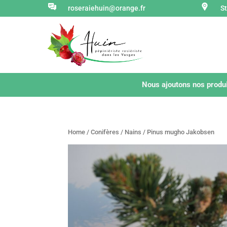
roseraiehuin@orange.fr
S
Nous ajoutons nos produi
Home
/
Conifères
/
Nains
/ Pinus mugho Jakobsen