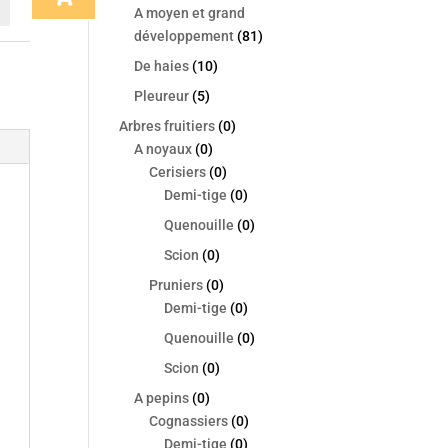
A moyen et grand
en
développement
(81)
y
De haies
(10)
Pleureur
(5)
Arbres fruitiers
(0)
A noyaux
(0)
Cerisiers
(0)
Demi-tige
(0)
Quenouille
(0)
Scion
(0)
Pruniers
(0)
Demi-tige
(0)
Quenouille
(0)
Scion
(0)
A pepins
(0)
Cognassiers
(0)
Demi-tige
(0)