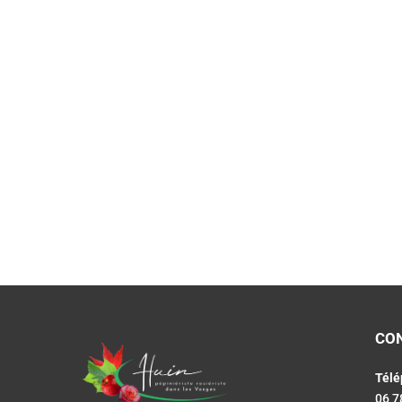
CO
Télé
06 7