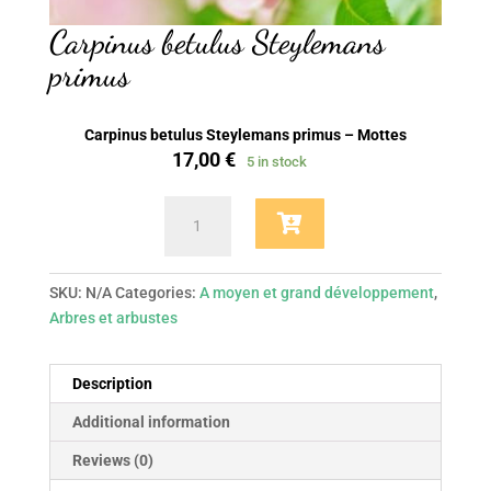
Carpinus betulus Steylemans
primus
Carpinus betulus Steylemans primus – Mottes
17,00
€
5 in stock
Carpinus
betulus
Steylemans
primus
SKU:
N/A
Categories:
A moyen et grand développement
,
quantity
Arbres et arbustes
Description
Additional information
Reviews (0)