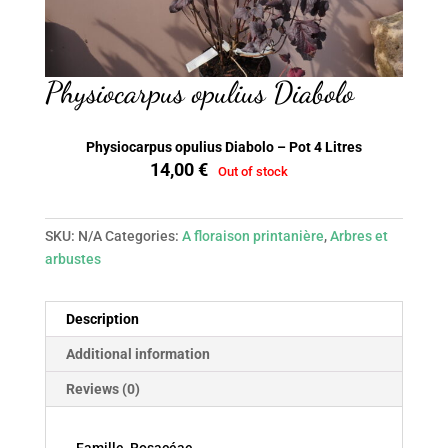
Physiocarpus opulius Diabolo
Physiocarpus opulius Diabolo – Pot 4 Litres
14,00
€
Out of stock
SKU:
N/A
Categories:
A floraison printanière
,
Arbres et
arbustes
Description
Additional information
Reviews (0)
Famille Rosacéae