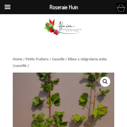
Roseraie Huin
Home
/
Petits fruitiers
/
Caseille
/ Ribes x nidgrolaria anita
(caseille )