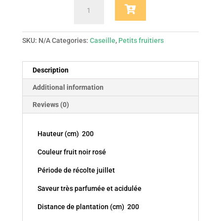
Ribes
x
nidgrolaria
anita
SKU:
N/A
Categories:
Caseille
,
Petits fruitiers
(caseille
)
Description
quantity
Additional information
Reviews (0)
Hauteur (cm) 200
Couleur fruit noir rosé
Période de récolte juillet
Saveur très parfumée et acidulée
Distance de plantation (cm) 200