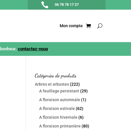

06 78 78 17 27
Mon compte
 bonheur,
contactez-nous
.
Catégories de produits
Arbres et arbustes
(222)
A feuillage persistant
(29)
A floraison automnale
(1)
A floraison estivale
(62)
A floraison hivernale
(6)
A floraison printanière
(80)