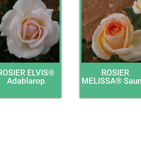
ROSIER ELVIS®
ROSIER
Adablarop
MELISSA® Saun