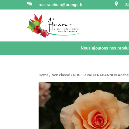
roseraiehuin@orange.fr
S
Nous ajoutons nos produi
Home
/
Non classé
/ ROSIER PACO RABANNE® Adahar