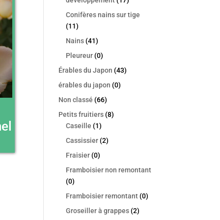
Conifères nains sur tige
(11)
Nains
(41)
Pleureur
(0)
Érables du Japon
(43)
érables du japon
(0)
Non classé
(66)
Petits fruitiers
(8)
el
Caseille
(1)
Cassissier
(2)
Fraisier
(0)
Framboisier non remontant
(0)
Framboisier remontant
(0)
Groseiller à grappes
(2)