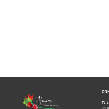
CO
Télé
06 7