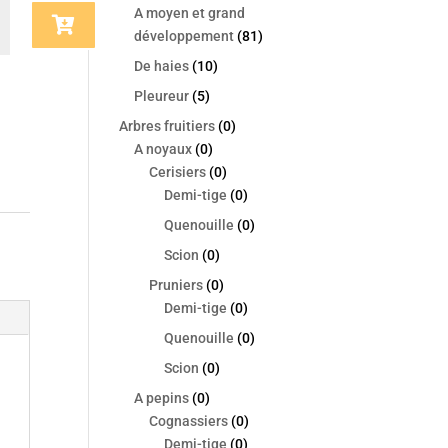
A moyen et grand
développement
(81)
NE®
De haies
(10)
u
Pleureur
(5)
y
Arbres fruitiers
(0)
A noyaux
(0)
Cerisiers
(0)
Demi-tige
(0)
Quenouille
(0)
Scion
(0)
Pruniers
(0)
Demi-tige
(0)
Quenouille
(0)
Scion
(0)
A pepins
(0)
Cognassiers
(0)
Demi-tige
(0)