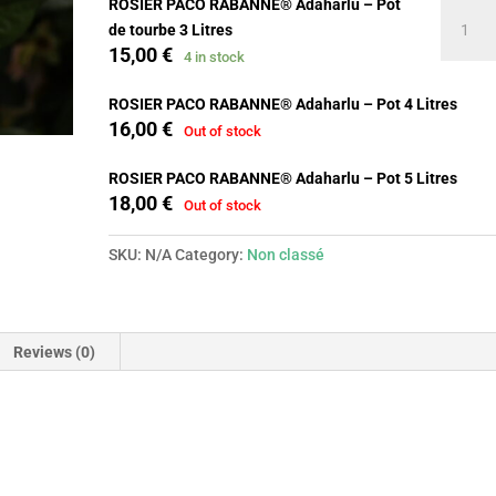
ROSIER PACO RABANNE® Adaharlu – Pot
ROSIER
de tourbe 3 Litres
PACO
15,00
€
4 in stock
RABAN
Adaharl
ROSIER PACO RABANNE® Adaharlu – Pot 4 Litres
quantit
16,00
€
Out of stock
ROSIER PACO RABANNE® Adaharlu – Pot 5 Litres
18,00
€
Out of stock
SKU:
N/A
Category:
Non classé
Reviews (0)