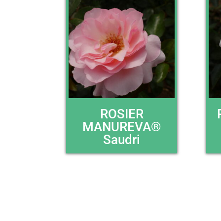
ROSIER
MANUREVA®
Saudri