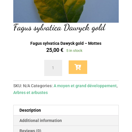
Fagus sylvatica Dawyck gold
Fagus sylvatica Dawyck gold – Mottes
25,00
€
5 in stock
Fagus
sylvatica
Dawyck
gold
SKU:
N/A
Categories:
A moyen et grand développement
,
quantity
Arbres et arbustes
Description
Additional information
Reviews (0)