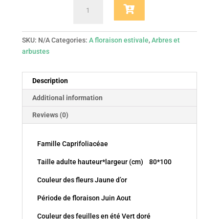
Diervilla
rivularis
Honeybee
diwibru
SKU:
N/A
Categories:
A floraison estivale
,
Arbres et
quantity
arbustes
Description
Additional information
Reviews (0)
Famille Caprifoliacéae
Taille adulte hauteur*largeur (cm) 80*100
Couleur des fleurs Jaune d’or
Période de floraison Juin Aout
Couleur des feuilles en été Vert doré