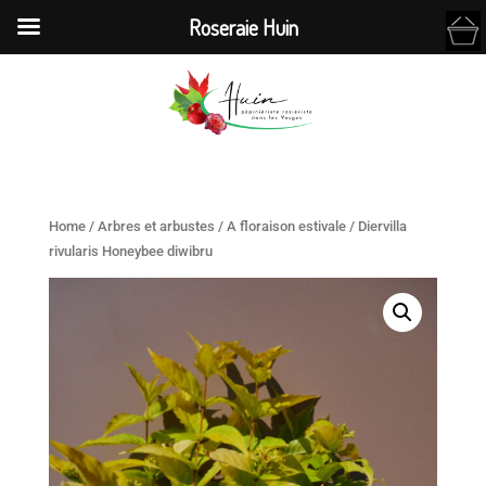
Roseraie Huin
Home
/
Arbres et arbustes
/
A floraison estivale
/ Diervilla
rivularis Honeybee diwibru