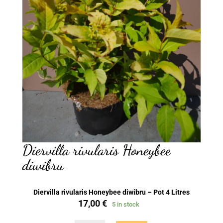
Diervilla rivularis Honeybee
diwibru
Diervilla rivularis Honeybee diwibru – Pot 4 Litres
17,00
€
5 in stock