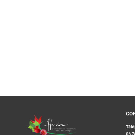
CO
Télé
06 7