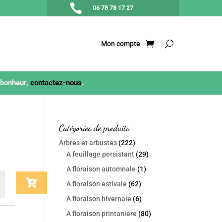

06 78 78 17 27
Mon compte
 bonheur,
contactez-nous
.
Catégories de produits
Arbres et arbustes
(222)
A feuillage persistant
(29)
A floraison automnale
(1)
ster
A floraison estivale
(62)
y
A floraison hivernale
(6)
A floraison printanière
(80)