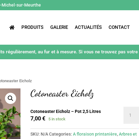
t-Michel-sur-Meurthe
PRODUITS
GALERIE
ACTUALITÉS
CONTACT
ts régulièrement, au fur et à mesure. Si vous ne trouvez pas votre
otoneaster Eicholz
Cotoneaster Eicholz
Cotonea
Cotoneaster Eicholz – Pot 2,5 Litres
Eicholz
7,00
€
5 in stock
quantit
SKU:
N/A
Categories:
A floraison printanière
,
Arbres et