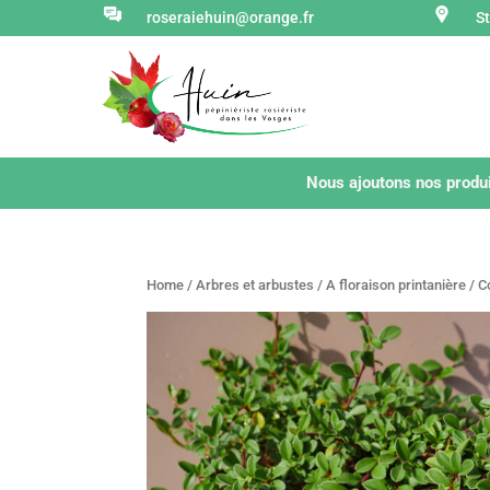
roseraiehuin@orange.fr
S
Nous ajoutons nos produi
Home
/
Arbres et arbustes
/
A floraison printanière
/ C