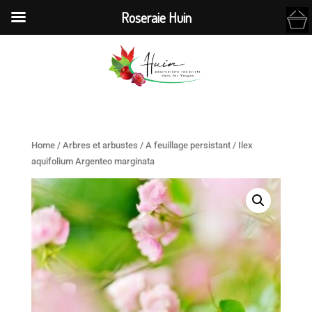
Roseraie Huin
Home
/
Arbres et arbustes
/
A feuillage persistant
/ Ilex
aquifolium Argenteo marginata