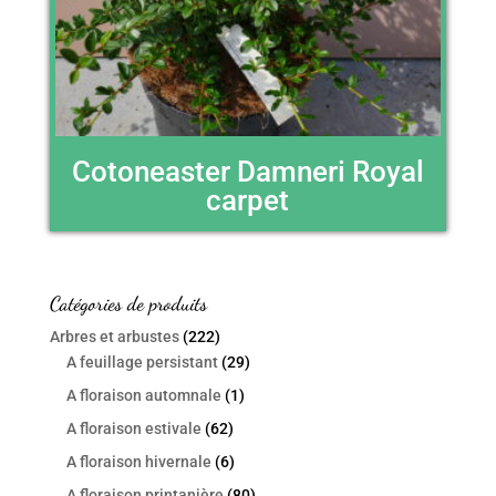
Cotoneaster Damneri Royal
carpet
Catégories de produits
Arbres et arbustes
(222)
A feuillage persistant
(29)
A floraison automnale
(1)
A floraison estivale
(62)
A floraison hivernale
(6)
A floraison printanière
(80)