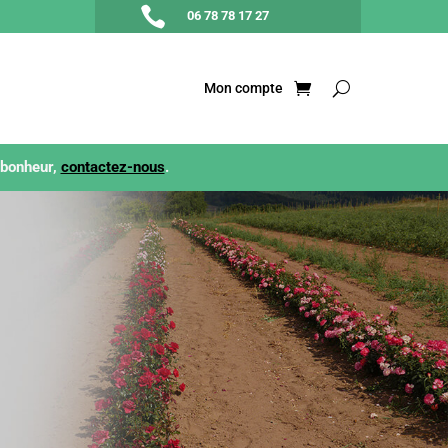

06 78 78 17 27
Mon compte
 bonheur,
contactez-nous
.