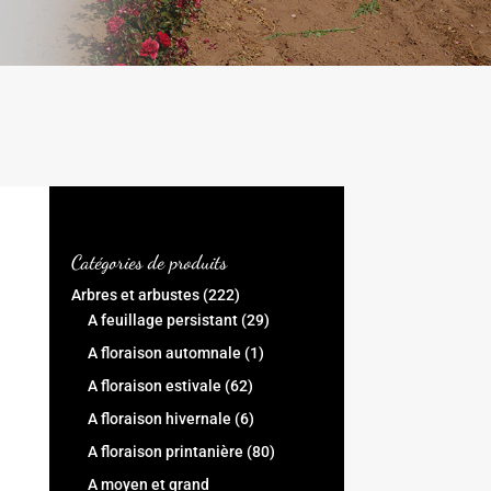
Catégories de produits
Arbres et arbustes
(222)
A feuillage persistant
(29)
A floraison automnale
(1)
A floraison estivale
(62)
A floraison hivernale
(6)
A floraison printanière
(80)
A moyen et grand