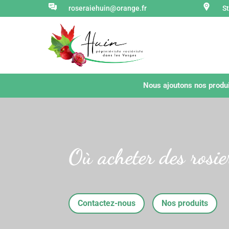
roseraiehuin@orange.fr
S
Nous ajoutons nos produi
Où acheter des rosie
Contactez-nous
Nos produits