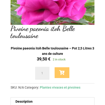
Pivoine paeonia itoh Belle
toulousaine
Pivoine paeonia itoh Belle toulousaine – Pot 2,5 Litres 3
ans de culture
39,50
€
2 in stock
Pivoine
paeonia
itoh
Belle
SKU:
N/A
Category:
Plantes vivaces et pivoines
toulousaine
quantity
Description