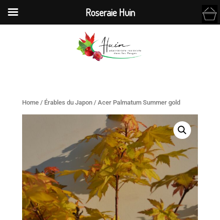
Roseraie Huin
Home
/
Érables du Japon
/ Acer Palmatum Summer gold