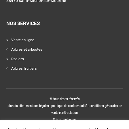
88470 Saint-Michel-sur-Meurthe
NOS SERVICES
Vente en ligne
Arbres et arbustes
Rosiers
Arbres fruitiers
© tous droits réservés
plan du site
-
mentions légales
-
politique de confidentialité
-
conditions génarales de
vente et rétractation
Site propulsé par
INOVA WEB