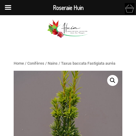
Roseraie Huin
Home
/
Conifères
/
Nains
/ Taxus baccata Fastigiata auréa