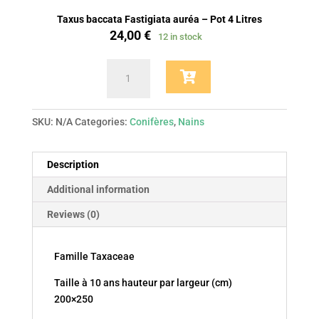
auréa
Taxus baccata Fastigiata auréa – Pot 4 Litres
quantity
24,00
€
12 in stock
Taxus
baccata
Fastigiata
auréa
SKU:
N/A
Categories:
Conifères
,
Nains
quantity
Description
Additional information
Reviews (0)
Famille Taxaceae
Taille à 10 ans hauteur par largeur (cm)
200×250